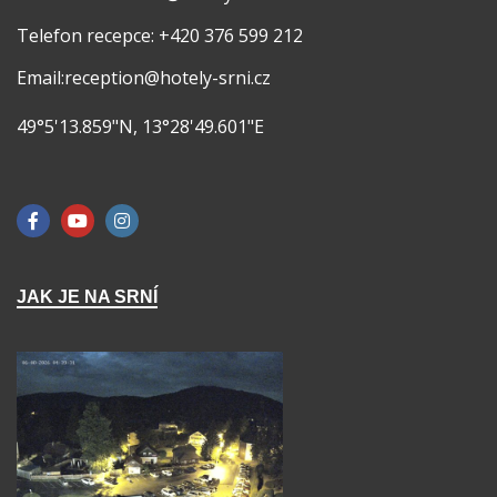
Telefon recepce: +420 376 599 212
Email:reception@hotely-srni.cz
49°5'13.859"N, 13°28'49.601"E
JAK JE NA SRNÍ