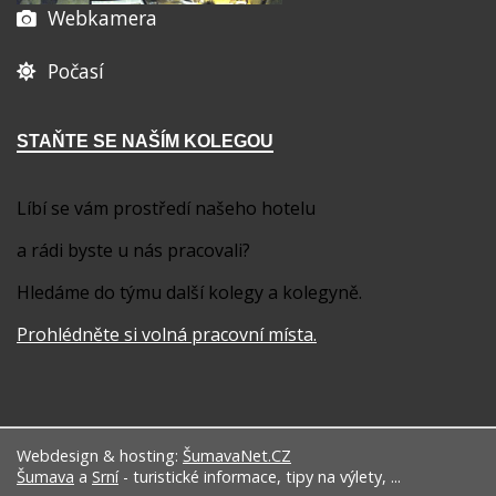
Webkamera
Počasí
STAŇTE SE NAŠÍM KOLEGOU
Líbí se vám prostředí našeho hotelu
a rádi byste u nás pracovali?
Hledáme do týmu další kolegy a kolegyně.
Prohlédněte si volná pracovní místa
.
Webdesign & hosting:
ŠumavaNet.CZ
Šumava
a
Srní
- turistické informace, tipy na výlety, ...
N