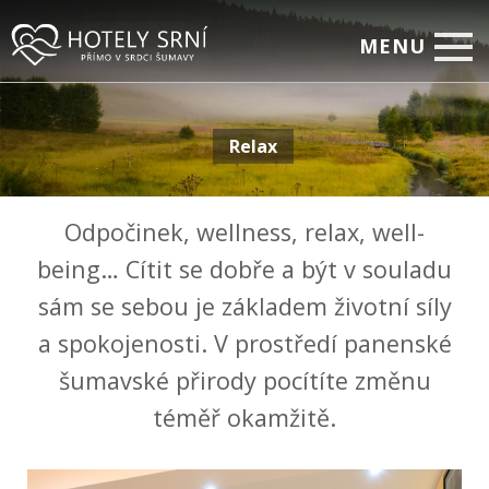
MENU
Home
Relax
Pokoje
Relax
Odpočinek, wellness, relax, well-
Firemní setkávání
being… Cítit se dobře a být v souladu
Restaurace
sám se sebou je základem životní síly
Akční nabídky
a spokojenosti. V prostředí panenské
Fotogalerie
šumavské přirody pocítíte změnu
téměř okamžitě.
On-line rezervace
Kontakty