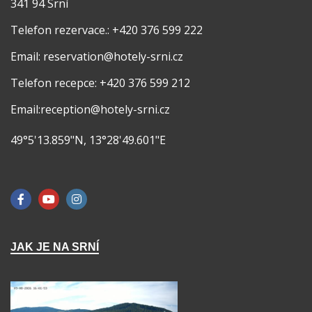
341 94 Srní
Telefon rezervace.: +420 376 599 222
Email: reservation@hotely-srni.cz
Telefon recepce: +420 376 599 212
Email:reception@hotely-srni.cz
49°5'13.859"N, 13°28'49.601"E
JAK JE NA SRNÍ