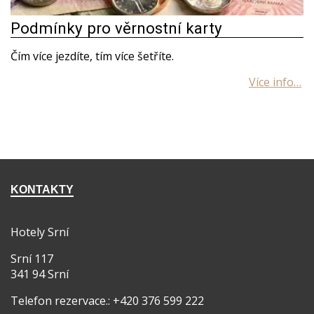
Podmínky pro věrnostní karty
Čím více jezdíte, tím více šetříte.
KONTAKTY
Hotely Srní
Srní 117
341 94 Srní
Telefon rezervace.: +420 376 599 222