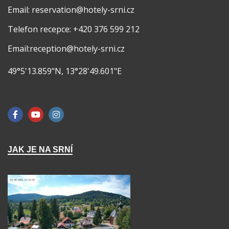
Email: reservation@hotely-srni.cz
Telefon recepce: +420 376 599 212
Email:reception@hotely-srni.cz
49°5'13.859"N, 13°28'49.601"E
JAK JE NA SRNÍ