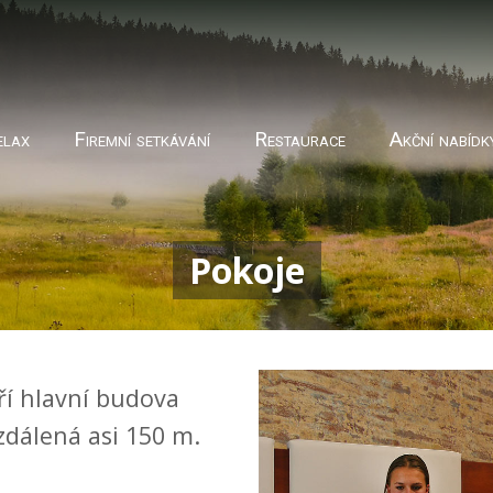
elax
Firemní setkávání
Restaurace
Akční nabídk
Pokoje
ří hlavní budova
dálená asi 150 m.