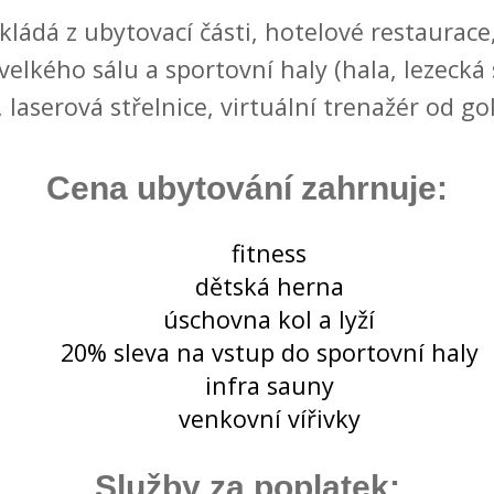
ádá z ubytovací části, hotelové restaurace, 
velkého sálu a sportovní haly (hala, lezecká
 laserová střelnice, virtuální trenažér od go
Cena ubytování zahrnuje:
fitness
dětská herna
úschovna kol a lyží
20% sleva na vstup do sportovní haly
infra sauny
venkovní vířivky
Služby za poplatek: