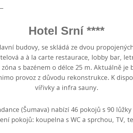
Hotel Srní ****
lavní budovy, se skládá ze dvou propojenýc
telová a à la carte restaurace, lobby bar, let
s zóna s bazénem o délce 25 m. Aktuálně je 
mimo provoz z důvodu rekonstrukce. K dispoz
vířivky a infra sauny.
dance (Šumava) nabízí 46 pokojů s 90 lůžky 
ení pokojů: koupelna s WC a sprchou, TV, te