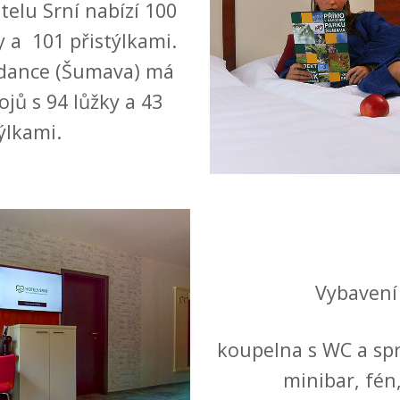
elu Srní nabízí 100
y a 101 přistýlkami.
ndance (Šumava) má
jů s 94 lůžky a 43
ýlkami.
Vybavení
koupelna s WC a sp
minibar, fén