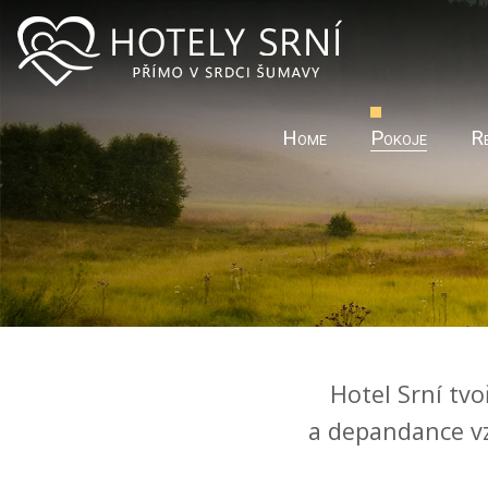
Home
Pokoje
R
Hotel Srní tvo
a depandance vz