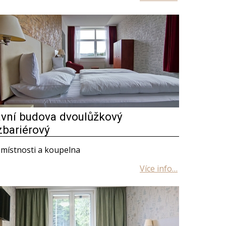
avní budova dvoulůžkový
zbariérový
místnosti a koupelna