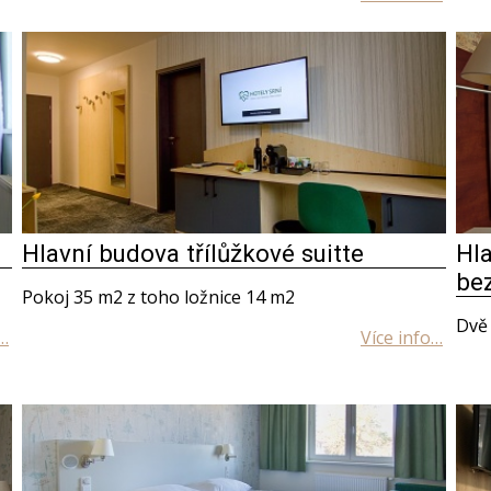
Hlavní budova třílůžkové suitte
Hl
be
Pokoj 35 m2 z toho ložnice 14 m2
Dvě 