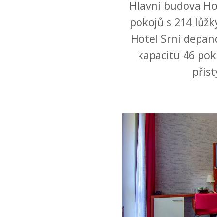
Hlavní budova Hot
pokojů s 214 lůžk
Hotel Srní depa
kapacitu 46 poko
přist