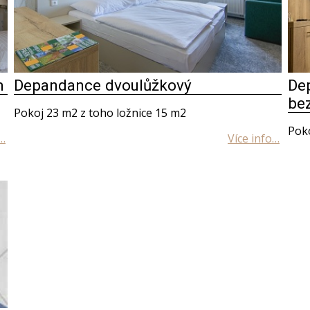
m
Depandance dvoulůžkový
De
be
Pokoj 23 m2 z toho ložnice 15 m2
Poko