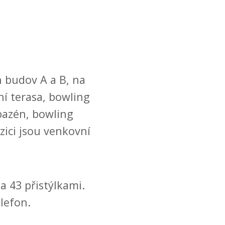
h budov A a B, na
ní terasa, bowling
bazén, bowling
ici jsou venkovní
a 43 přistýlkami.
lefon.