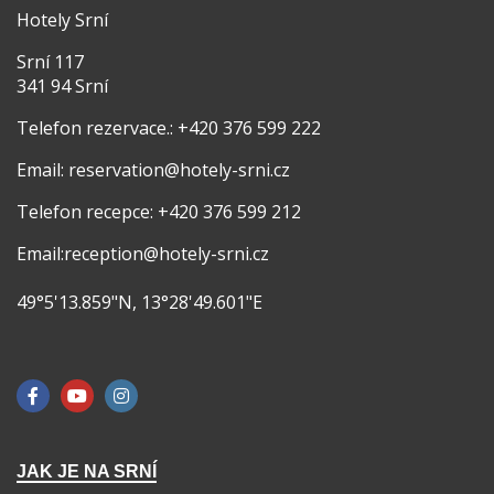
Hotely Srní
Srní 117
341 94 Srní
Telefon rezervace.: +420 376 599 222
Email: reservation@hotely-srni.cz
Telefon recepce: +420 376 599 212
Email:reception@hotely-srni.cz
49°5'13.859"N, 13°28'49.601"E
JAK JE NA SRNÍ