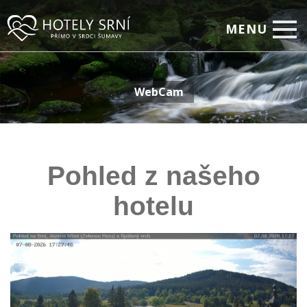
MENU
Home
WebCam
Pokoje
Relax
Firemní setkávání
Pohled z našeho
Restaurace
hotelu
Akční nabídky
Fotogalerie
On-line rezervace
Kontakty