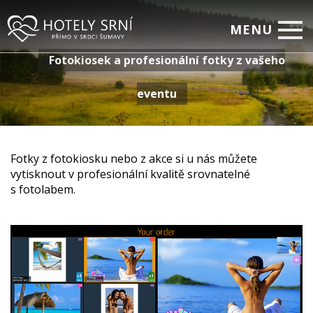
MENU
Fotokiosek a profesionální fotky z vašeho
Home
eventu
Pokoje
Relax
Firemní setkávání
Fotky z fotokiosku nebo z akce si u nás můžete
vytisknout v profesionální kvalitě srovnatelné
Restaurace
s fotolabem.
Akční nabídky
Fotogalerie
On-line rezervace
Kontakty