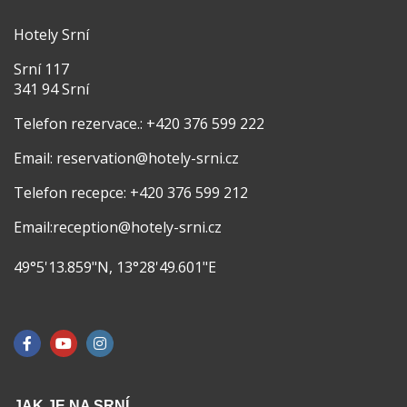
Hotely Srní
Srní 117
341 94 Srní
Telefon rezervace.: +420 376 599 222
Email: reservation@hotely-srni.cz
Telefon recepce: +420 376 599 212
Email:reception@hotely-srni.cz
49°5'13.859"N, 13°28'49.601"E
JAK JE NA SRNÍ