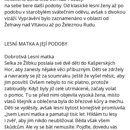
na sebe bere další podoby. Od klasické lesní ženy až po
podobu v starobylém svátečním oděvu, avšak s divokou
vizáží. Vyprávění bylo zaznamenáno v oblasti od
Želnavy nad Vltavou až po Železnou Rudu.
LESNÍ MATKA A JEJÍ PODOBY
Dobrotivá Lesní matka
Selka ze Žlíbku poslala své dvě děti do Kašperských
Hor, aby zanesly nějaké věci příbuzným. Děti se zdržely
a navracely se již za soumraku. Ještě že vyšel měsíc, aby
jim posvítil. Ovšem nebylo to nic platno, protože
zabloudily. Když byly již celé utrmácené, začaly volat
o pomoc. Tu se před nimi objevila vysoká žena, místo
vlasů lišejník a oblečena byla do březové kůry a mechu.
Děti se vyděsily, avšak lesní bytost konejšivě promluvila:
„Jsem Lesní matka a pamatuji tisíc let. Hlídám tu lesy
i zvěř, aby jim nikdo neubližoval. Běda však všem
škůdcům. Ale vy se bát nemusíte. Pojďte, dovedu vás