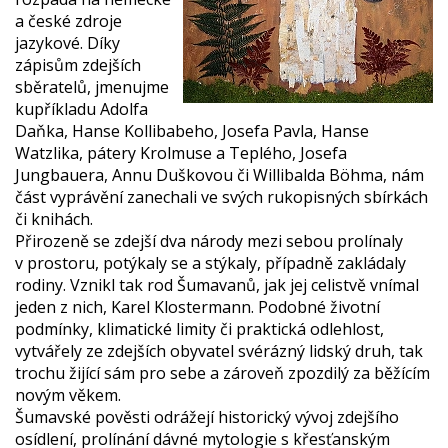
a české zdroje
jazykové. Díky
zápisům zdejších
sběratelů, jmenujme
kupříkladu Adolfa
Daňka, Hanse Kollibabeho, Josefa Pavla, Hanse
Watzlika, pátery Krolmuse a Teplého, Josefa
Jungbauera, Annu Duškovou či Willibalda Böhma, nám
část vyprávění zanechali ve svých rukopisných sbírkách
či knihách.
Přirozeně se zdejší dva národy mezi sebou prolínaly
v prostoru, potýkaly se a stýkaly, případně zakládaly
rodiny. Vznikl tak rod Šumavanů, jak jej celistvě vnímal
jeden z nich, Karel Klostermann. Podobné životní
podmínky, klimatické limity či praktická odlehlost,
vytvářely ze zdejších obyvatel svérázný lidský druh, tak
trochu žijící sám pro sebe a zároveň zpozdilý za běžícím
novým věkem.
Šumavské pověsti odrážejí historický vývoj zdejšího
osídlení, prolínání dávné mytologie s křesťanským