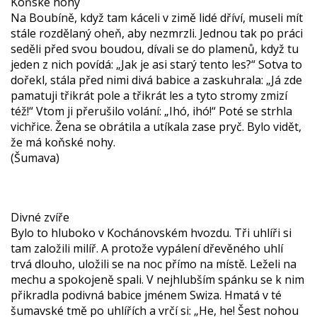
Koňské nohy
Na Boubíně, když tam káceli v zimě lidé dříví, museli mít
stále rozdělaný oheň, aby nezmrzli. Jednou tak po práci
seděli před svou boudou, dívali se do plamenů, když tu
jeden z nich povídá: „Jak je asi starý tento les?“ Sotva to
dořekl, stála před nimi divá babice a zaskuhrala: „Já zde
pamatuji třikrát pole a třikrát les a tyto stromy zmizí
též!“ Vtom ji přerušilo volání: „Ihó, ihó!“ Poté se strhla
vichřice. Žena se obrátila a utíkala zase pryč. Bylo vidět,
že má koňské nohy.
(Šumava)
Divné zvíře
Bylo to hluboko v Kochánovském hvozdu. Tři uhlíři si
tam založili milíř. A protože vypálení dřevěného uhlí
trvá dlouho, uložili se na noc přímo na místě. Leželi na
mechu a spokojeně spali. V nejhlubším spánku se k nim
přikradla podivná babice jménem Swiza. Hmatá v té
šumavské tmě po uhlířích a vrčí si: „He, he! Šest nohou