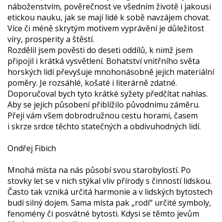
náboženstvím, pověrečnost ve všedním životě i jakousi
etickou nauku, jak se mají lidé k sobě navzájem chovat.
Více či méně skrytým motivem vyprávění je důležitost
víry, prosperity a štěstí.
Rozdělil jsem pověsti do deseti oddílů, k nimž jsem
připojil i krátká vysvětlení. Bohatství vnitřního světa
horských lidí převyšuje mnohonásobně jejich materiální
poměry. Je rozsáhlé, košaté i literárně zdatné.
Doporučoval bych tyto krátké syžety předčítat nahlas.
Aby se jejich působení přiblížilo původnímu záměru.
Přeji vám všem dobrodružnou cestu horami, časem
i skrze srdce těchto statečných a obdivuhodných lidí.
Ondřej Fibich
Mnohá místa na nás působí svou starobylostí. Po
stovky let se v nich stýkal vliv přírody s činností lidskou.
Často tak vzniká určitá harmonie a v lidských bytostech
budí silný dojem. Sama místa pak „rodí“ určité symboly,
fenomény či posvátné bytosti. Kdysi se těmto jevům