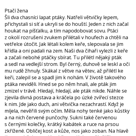
Ptačí žena
Šli dva chasníci lapat ptáky. Natřeli větvičky lepem,
přichystali si síť a ukryli se do houští. Jeden z nich začal
houkat na píšťalku, a tím napodobovat sovu. Ptáci
z okolí rozrušeni zvukem přilétali v houfech a chtěli na
vetřelce útočit. Jak létali kolem keře, slepovala se jim
křídla a oni padali na zem. Naši dva čihaři vylezli z keře
a začali nebohé ptáčky sbírat. Tu přilétl nějaký pták
a sedl na vedlejší strom. Byl černý, duhově se leskl a oči
mu rudě žhnuly. Skákal z větve na větev, až přilétl ke
keři, zalepil se a spadl jim k nohám. V životě takového
ptáka neviděli. Hned se po něm hnali, ale pták jim
zmizel v trávě. Hledají, hledají, ale pták nikde. Náhle se
zjevila divná postava a kráčela po úzké zvířecí stezce
k nim. Jde jako duch, ani větvička nezachrastí. Když je
míjela, nevěřili svým očím. Měla nohy tenké jako kůstky
a na nich červené punčochy. Sukni také červenou
s černými kolečky, krátký kabátek a ruce na prsou
zkřížené. Obličej kost a kůže, nos jako zoban. Na hlavě