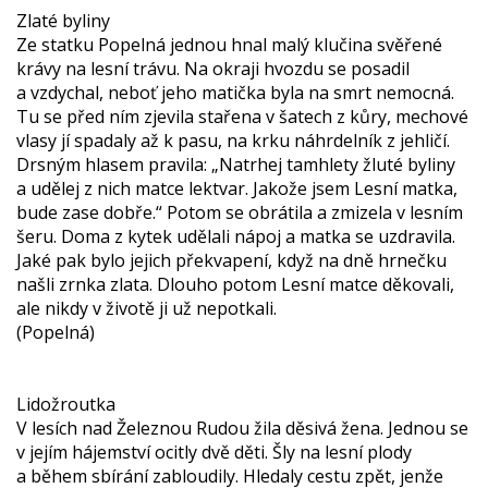
Zlaté byliny
Ze statku Popelná jednou hnal malý klučina svěřené
krávy na lesní trávu. Na okraji hvozdu se posadil
a vzdychal, neboť jeho matička byla na smrt nemocná.
Tu se před ním zjevila stařena v šatech z kůry, mechové
vlasy jí spadaly až k pasu, na krku náhrdelník z jehličí.
Drsným hlasem pravila: „Natrhej tamhlety žluté byliny
a udělej z nich matce lektvar. Jakože jsem Lesní matka,
bude zase dobře.“ Potom se obrátila a zmizela v lesním
šeru. Doma z kytek udělali nápoj a matka se uzdravila.
Jaké pak bylo jejich překvapení, když na dně hrnečku
našli zrnka zlata. Dlouho potom Lesní matce děkovali,
ale nikdy v životě ji už nepotkali.
(Popelná)
Lidožroutka
V lesích nad Železnou Rudou žila děsivá žena. Jednou se
v jejím hájemství ocitly dvě děti. Šly na lesní plody
a během sbírání zabloudily. Hledaly cestu zpět, jenže