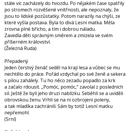
stále víc zacházely do hvozdu. Po nějakém čase spatřily
po stromech rozvěšené vnitřnosti, ale nepoznaly, že
jsou to lidské pozůstatky. Potom narazily na chýši, ze
které vyšla postava. Byla to divá Lesní matka. Měla
zrovna plné břicho, a tím i dobrou náladu.
Zavedla děti správným směrem a zmizela ve svém
příšerném království.
(Železná Ruda)
Přepadený
Jeden čerstvý ženáč seděl na kraji lesa a vůbec se mu
nechtělo do práce. Pořád vzdychal po své ženě a sekera
s pilou zahálely. Tu ho něco zezadu popadlo za krk
a začalo rdousit. „Pomóc, pomóc,“ zavolal z posledních
sil. Ještě že byli jeho druzi nablízku. Seběhli se a uviděli
obrovskou ženu. Vrhli se na ni ozbrojeni poleny,
a tak mladíka zachránili. Sám by totiž Lesní matku
nepřemohl.
(Srní)