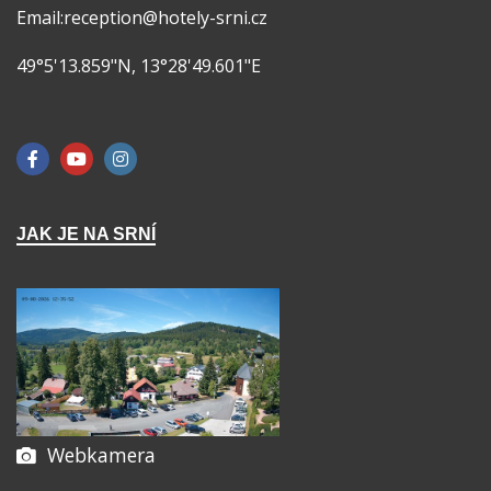
Email:reception@hotely-srni.cz
49°5'13.859"N, 13°28'49.601"E
JAK JE NA SRNÍ
Webkamera