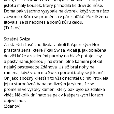
jistotu malý kousek, který přihodila ke dříví do nůše.
Doma pak všechno vysypala na dvorek, když vtom něco
zazvonilo. Kůra se proměnila v pár zlaťáků. Pozdě žena
litovala, že si neodnesla domů kůru celou.
(Tuškov)
Strašná Swiza
Za starých časů chodívala v okolí Kašperských Hor
prastará žena, které říkali Swiza. Vídali ji, jak oblečena
do vlčí kůže a s jeleními parohy na hlavě putuje lesy
a pastvinami. Jednou ji na stráni plné kamení potkal
nějaký pastevec ze Ždánova. Už už bral nohy na
ramena, když vtom mu Swiza poroučí, aby se jí klaněl.
On jako zbožný křesťan to však nechtěl učinit. Proklela
jej ta starodávná baba podivným jazykem, že se
proměnil ve vysoký kámen, který pak bylo už zdaleka
vidět. Několik dní nato se pak v Kašperských Horách
objevil mor.
(Ždánov)