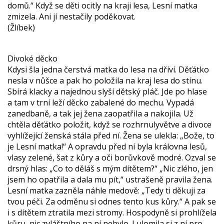
domů.“ Když se děti ocitly na kraji lesa, Lesní matka
zmizela. Ani jí nestačily poděkovat.
(Žlíbek)
Divoké děcko
Kdysi šla jedna čerstvá matka do lesa na dříví. Děťátko
nesla v nůšce a pak ho položila na kraj lesa do stínu.
Sbírá klacky a najednou slyší dětský pláč. Jde po hlase
a tam v trní leží děcko zabalené do mechu. Vypadá
zanedbaně, a tak jej žena zaopatřila a nakojila. Už
chtěla děťátko položit, když se rozhrnulyvětve a divoce
vyhlížející ženská stála před ní. Žena se ulekla: „Bože, to
je Lesní matka!“ A opravdu před ní byla královna lesů,
vlasy zelené, šat z kůry a oči borůvkově modré. Ozval se
drsný hlas: „Co to děláš s mým dítětem?“ „Nic zlého, jen
jsem ho opatřila a dala mu pít,“ ustrašeně pravila žena.
Lesní matka zazněla náhle medově: „Tedy ti děkuji za
tvou péči. Za odměnu si odnes tento kus kůry.“ A pak se
i s dítětem ztratila mezi stromy. Hospodyně si prohlížela
kůru, nic zvláštního na ní nebylo. I ulomila si z ní pro