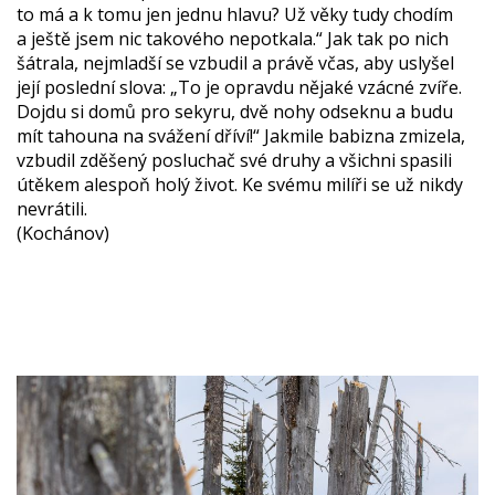
to má a k tomu jen jednu hlavu? Už věky tudy chodím
a ještě jsem nic takového nepotkala.“ Jak tak po nich
šátrala, nejmladší se vzbudil a právě včas, aby uslyšel
její poslední slova: „To je opravdu nějaké vzácné zvíře.
Dojdu si domů pro sekyru, dvě nohy odseknu a budu
mít tahouna na svážení dříví!“ Jakmile babizna zmizela,
vzbudil zděšený posluchač své druhy a všichni spasili
útěkem alespoň holý život. Ke svému milíři se už nikdy
nevrátili.
(Kochánov)