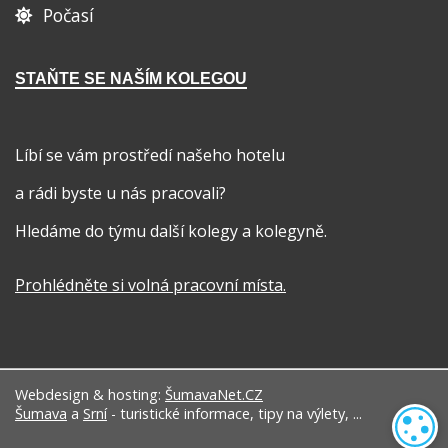
Počasí
STAŇTE SE NAŠÍM KOLEGOU
Líbí se vám prostředí našeho hotelu
a rádi byste u nás pracovali?
Hledáme do týmu další kolegy a kolegyně.
Prohlédněte si volná pracovní místa
.
Webdesign & hosting:
ŠumavaNet.CZ
Šumava
a
Srní
- turistické informace, tipy na výlety, ...
N