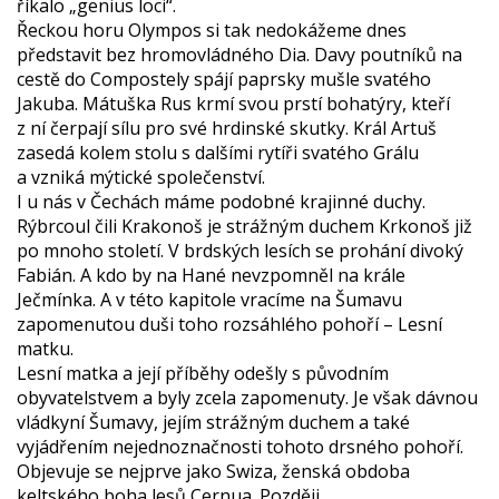
říkalo „genius loci“.
Řeckou horu Olympos si tak nedokážeme dnes
představit bez hromovládného Dia. Davy poutníků na
cestě do Compostely spájí paprsky mušle svatého
Jakuba. Mátuška Rus krmí svou prstí bohatýry, kteří
z ní čerpají sílu pro své hrdinské skutky. Král Artuš
zasedá kolem stolu s dalšími rytíři svatého Grálu
a vzniká mýtické společenství.
I u nás v Čechách máme podobné krajinné duchy.
Rýbrcoul čili Krakonoš je strážným duchem Krkonoš již
po mnoho století. V brdských lesích se prohání divoký
Fabián. A kdo by na Hané nevzpomněl na krále
Ječmínka. A v této kapitole vracíme na Šumavu
zapomenutou duši toho rozsáhlého pohoří – Lesní
matku.
Lesní matka a její příběhy odešly s původním
obyvatelstvem a byly zcela zapomenuty. Je však dávnou
vládkyní Šumavy, jejím strážným duchem a také
vyjádřením nejednoznačnosti tohoto drsného pohoří.
Objevuje se nejprve jako Swiza, ženská obdoba
keltského boha lesů Cernua. Později