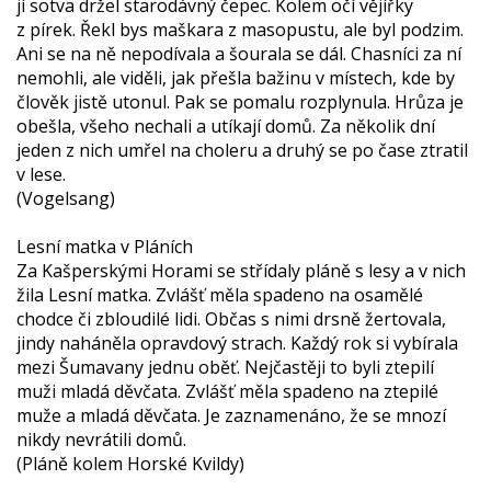
jí sotva držel starodávný čepec. Kolem očí vějířky
z pírek. Řekl bys maškara z masopustu, ale byl podzim.
Ani se na ně nepodívala a šourala se dál. Chasníci za ní
nemohli, ale viděli, jak přešla bažinu v místech, kde by
člověk jistě utonul. Pak se pomalu rozplynula. Hrůza je
obešla, všeho nechali a utíkají domů. Za několik dní
jeden z nich umřel na choleru a druhý se po čase ztratil
v lese.
(Vogelsang)
Lesní matka v Pláních
Za Kašperskými Horami se střídaly pláně s lesy a v nich
žila Lesní matka. Zvlášť měla spadeno na osamělé
chodce či zbloudilé lidi. Občas s nimi drsně žertovala,
jindy naháněla opravdový strach. Každý rok si vybírala
mezi Šumavany jednu oběť. Nejčastěji to byli ztepilí
muži mladá děvčata. Zvlášť měla spadeno na ztepilé
muže a mladá děvčata. Je zaznamenáno, že se mnozí
nikdy nevrátili domů.
(Pláně kolem Horské Kvildy)