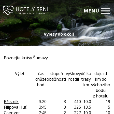
MENU
Home
Výlety do okolí
Pokoje
Relax
Firemní setkávání
Poznejte krásy Šumavy
Restaurace
Výlet
čas
stupeň
výškový
délka
dojezd
Akční nabídky
chůze
obtížnosti
rozdíl
trasy
km do
hod.
km
výchozího
Fotogalerie
bodu
z hotelu
On-line rezervace
Březník
3:20
3
410
10,0
19
Filipova Huť
3:45
3
325
13,5
5
Kontakty
Gsenget
2:45
2
227
10,0
10