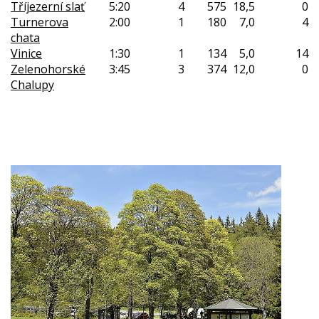
Tříjezerní slať
5:20
4
575
18,5
0
Turnerova
2:00
1
180
7,0
4
chata
Vinice
1:30
1
134
5,0
14
Zelenohorské
3:45
3
374
12,0
0
Chalupy