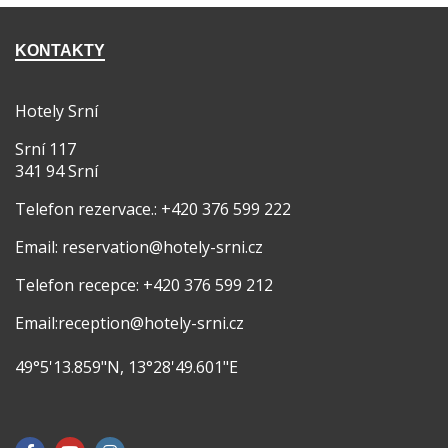
KONTAKTY
Hotely Srní
Srní 117
341 94 Srní
Telefon rezervace.: +420 376 599 222
Email: reservation@hotely-srni.cz
Telefon recepce: +420 376 599 212
Email:reception@hotely-srni.cz
49°5'13.859"N, 13°28'49.601"E