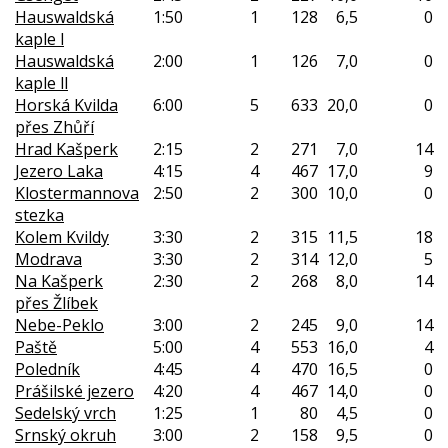
Hauswaldská
1:50
1
128
6,5
0
kaple l
Hauswaldská
2:00
1
126
7,0
0
kaple ll
Horská Kvilda
6:00
5
633
20,0
0
přes Zhůří
Hrad Kašperk
2:15
2
271
7,0
14
Jezero Laka
4:15
4
467
17,0
9
Klostermannova
2:50
2
300
10,0
0
stezka
Kolem Kvildy
3:30
2
315
11,5
18
Modrava
3:30
2
314
12,0
5
Na Kašperk
2:30
2
268
8,0
14
přes Žlíbek
Nebe-Peklo
3:00
2
245
9,0
14
Paště
5:00
4
553
16,0
4
Poledník
4:45
4
470
16,5
0
Prášilské jezero
4:20
4
467
14,0
0
Sedelský vrch
1:25
1
80
4,5
0
Srnský okruh
3:00
2
158
9,5
0