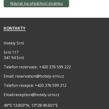
Návrat na předchozí stránku
KONTAKTY
Hotely Srní
Srní 117
341 94 Srní
Telefon rezervace.: +420 376 599 222
Email: reservation@hotely-srni.cz
Telefon recepce: +420 376 599 212
Email:reception@hotely-srni.cz
49°5'13.859"N, 13°28'49.601"E