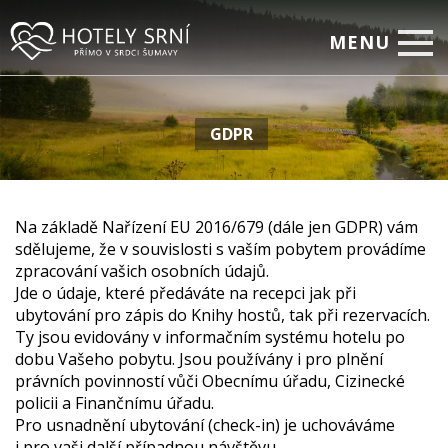
MENU
Home
GDPR
Pokoje
Relax
Firemní setkávání
Na základě Nařízení EU 2016/679 (dále jen GDPR) vám
sdělujeme, že v souvislosti s vaším pobytem provádíme
Restaurace
zpracování vašich osobních údajů.
Jde o údaje, které předáváte na recepci jak při
Akční nabídky
ubytování pro zápis do Knihy hostů, tak při rezervacích.
Ty jsou evidovány v informačním systému hotelu po
Fotogalerie
dobu Vašeho pobytu. Jsou používány i pro plnění
právních povinností vůči Obecnímu úřadu, Cizinecké
On-line rezervace
policii a Finančnímu úřadu.
Kontakty
Pro usnadnění ubytování (check-in) je uchováváme
i pro vaši další případnou návštěvu.