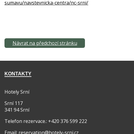
sumavu/navstevnicka-centra/nc-srni/
Návrat na předchozí stránku
KONTAKTY
Hotely Srní
Srní 117
341 94 Srní
Telefon rezervace.: +420 376 599 222
Email: reservation@hotely-srni.cz