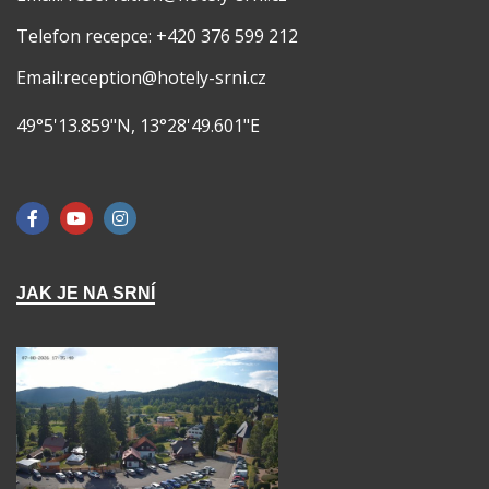
Telefon recepce: +420 376 599 212
Email:reception@hotely-srni.cz
49°5'13.859"N, 13°28'49.601"E
JAK JE NA SRNÍ