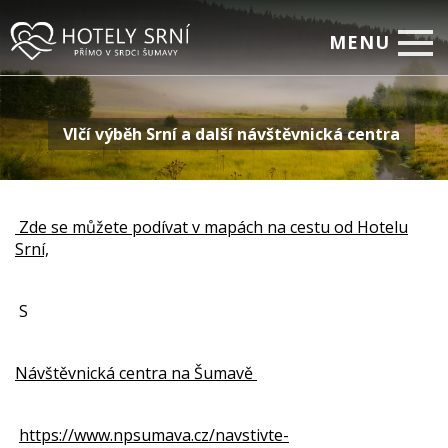
MENU
Home
Vlčí výběh Srní a další návštěvnická centra
Pokoje
Relax
Firemní setkávání
Zde se můžete podívat v mapách na cestu od Hotelu
Srní,
Restaurace
Akční nabídky
S
Fotogalerie
Návštěvnická centra na Šumavě
On-line rezervace
Kontakty
https://www.npsumava.cz/navstivte-