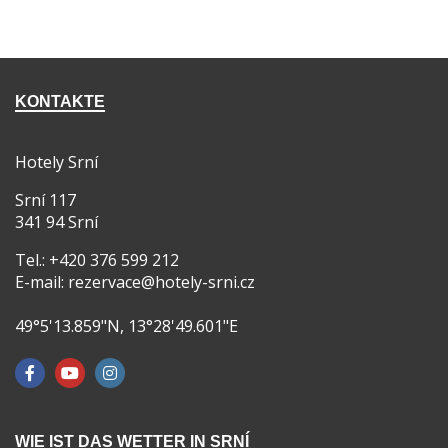
KONTAKTE
Hotely Srní
Srní 117
341 94 Srní
Tel.: +420 376 599 212
E-mail: rezervace@hotely-srni.cz
49°5'13.859"N, 13°28'49.601"E
WIE IST DAS WETTER IN SRNÍ