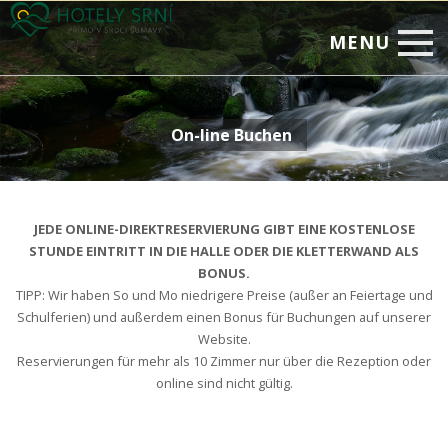
MENU
Home
On-line Buchen
Zimmer
Relax
Corporate Events
JEDE ONLINE-DIREKTRESERVIERUNG GIBT EINE KOSTENLOSE
STUNDE EINTRITT IN DIE HALLE ODER DIE KLETTERWAND ALS
Restaurant
BONUS.
TIPP: Wir haben So und Mo niedrigere Preise (außer an Feiertage und
Sonderangebote
Schulferien) und außerdem einen Bonus für Buchungen auf unserer
Fotogalerie
Website.
Reservierungen für mehr als 10 Zimmer nur über die Rezeption oder
On-line Buchen
online sind nicht gültig.
Kontakte