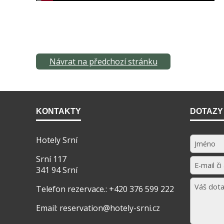
Návrat na předchozí stránku
KONTAKTY
DOTAZY
Hotely Srní
Srní 117
341 94 Srní
Telefon rezervace.: +420 376 599 222
Email: reservation@hotely-srni.cz