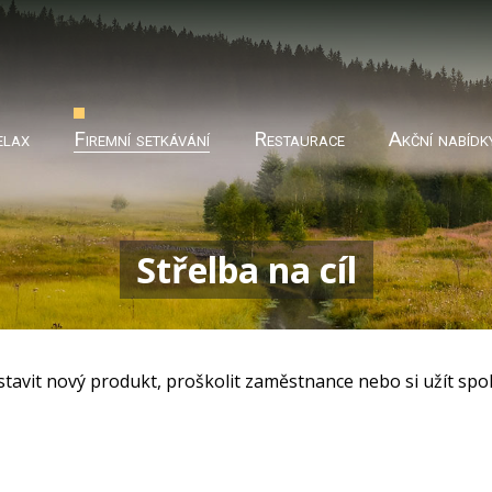
elax
Firemní setkávání
Restaurace
Akční nabídk
Střelba na cíl
dstavit nový produkt, proškolit zaměstnance nebo si užít spo